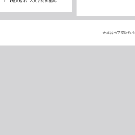
【短文短评】人文学院 郭莹凤：...
天津音乐学院版权所