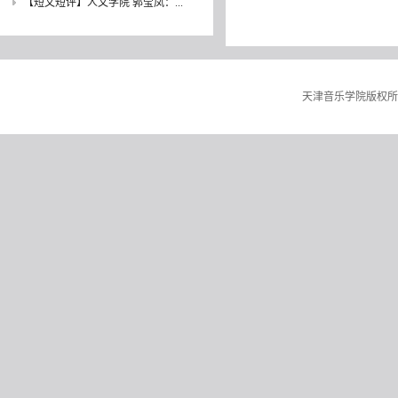
【短文短评】人文学院 郭莹凤：...
天津音乐学院版权所