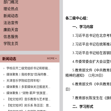
部门概况
理论热点
新闻动态
各二级中心组：
法治宣传
一、学习内容
廉韵天音
1.习近平总书记在北京
信息服务
学院主页
2.习近平总书记在统筹
3.习近平总书记给在首
新闻动态
4.市委常委会扩大会议暨
学校召开二级党组织书记和职能...
5.教育部文件《中共教
媒体聚焦丨我校参加“四海同春...
精神的通知》（2月28日）
天津音乐学院给您拜年啦！
6.教育部文件《中共教
媒体聚焦丨多家媒体关注报道天...
日）
媒体聚焦丨“润物·薪声”民族室...
7.教育部长陈宝生在《
【短文短评】音乐教育与艺术管...
【短文短评】民乐系 陈芸芸：思...
二、学习形式