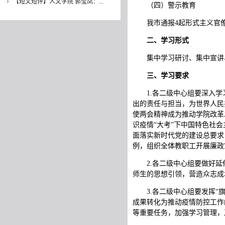
【短文短评】人文学院 郭莹凤：...
（四）警示教育
我市通报4起形式主义官
二、学习形式
集中学习研讨、集中宣讲
三、学习要求
1.各二级中心组要深入
出的责任与担当，为世界人民
使两会精神成为推动学院改革
识疫情“大考”下中国特色社
面落实新时代党的建设总要求
例，组织全体教职工开展廉
2.各二级中心组要做好延
师生的思想引领，营造众志成
3.各二级中心组要发挥
成果转化为推动疫情防控工作
等重要任务，加强学习管理，