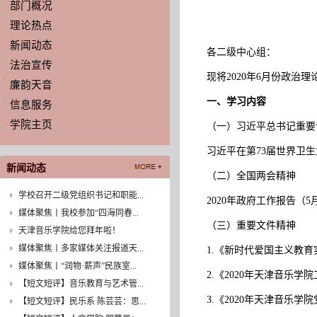
部门概况
理论热点
新闻动态
各二级中心组：
法治宣传
现将2020年6月份政
廉韵天音
一、学习内容
信息服务
学院主页
（一）习近平总书记重
习近平在第73届世界卫
新闻动态
（二）全国两会精神
学校召开二级党组织书记和职能...
2020年政府工作报告（5
媒体聚焦丨我校参加“四海同春...
（三）重要文件精神
天津音乐学院给您拜年啦！
媒体聚焦丨多家媒体关注报道天...
1.《新时代爱国主义教育实
媒体聚焦丨“润物·薪声”民族室...
2.《2020年天津音乐学
【短文短评】音乐教育与艺术管...
3.《2020年天津音乐学
【短文短评】民乐系 陈芸芸：思...