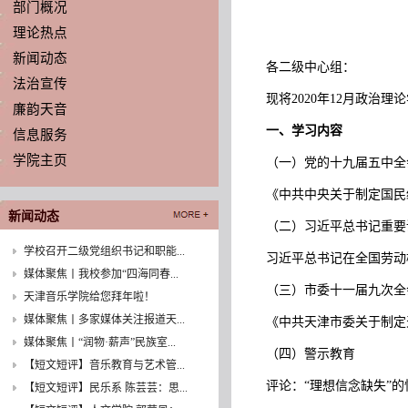
部门概况
理论热点
新闻动态
各二级中心组：
法治宣传
现将2020年12月政治
廉韵天音
一、学习内容
信息服务
学院主页
（一）党的十九届五中
《中共中央关于制定国民
新闻动态
（二）习近平总书记重
学校召开二级党组织书记和职能...
习近平总书记在全国劳动
媒体聚焦丨我校参加“四海同春...
（三）市委十一届九次
天津音乐学院给您拜年啦！
媒体聚焦丨多家媒体关注报道天...
《中共天津市委关于制定
媒体聚焦丨“润物·薪声”民族室...
（四）警示教育
【短文短评】音乐教育与艺术管...
评论：“理想信念缺失”
【短文短评】民乐系 陈芸芸：思...